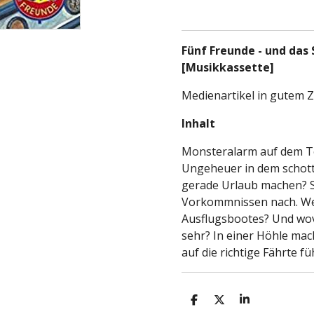
Fünf Freunde - und das 
[Musikkassette]
Medienartikel in gutem 
Inhalt
Monsteralarm auf dem To
Ungeheuer in dem schott
gerade Urlaub machen? S
Vorkommnissen nach. Welc
Ausflugsbootes? Und wovo
sehr? In einer Höhle mac
auf die richtige Fährte fü
T
T
T