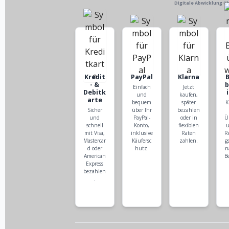
Digitale Abwicklung ü
Kredit
PayPal
Klarna
- &
Einfach
Jetzt
Debitk
und
kaufen,
arte
bequem
später
K
Sicher
über Ihr
bezahlen
und
PayPal-
oder in
Ü
schnell
Konto,
flexiblen
u
mit Visa,
inklusive
Raten
R
Mastercar
Käufersc
zahlen.
g
d oder
hutz.
n
American
B
Express
bezahlen
.