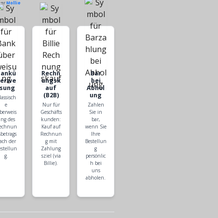
ber
Mollie
Bankü
Rechn
Bar
berwe
ungsk
bei
isung
auf
Abhol
(B2B)
ung
lassisch
e
Nur für
Zahlen
berweis
Geschäfts
Sie in
ng des
kunden:
bar,
echnun
Kauf auf
wenn Sie
sbetrags
Rechnun
Ihre
ach der
g mit
Bestellun
estellun
Zahlung
g
g.
sziel (via
persönlic
Billie).
h bei
uns
abholen.