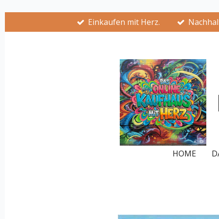
Zum
Einkaufen mit Herz.
Nachhalt
Hauptinhalt
springen
HOME
D