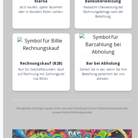
Klarna
Banküberweisung
Jetzt kaufen, später bezahlen
Klassische Überweisung des
oder in flexiblen Raten zahlen.
Rechnungsbetrags nach der
Bestellung.
Rechnungskauf (B2B)
Bar bei Abholung
Nur für Geschäftskunden: Kauf
Zahlen Sie in bar, wenn Sie Ihre
auf Rechnung mit Zahlungsziel
Bestellung persönlich bei uns
(via Billie).
abholen.
Alle digitalen Zahlungen werden sicher und unter Einhaltung höchster Sicherheitsstandards über
unseren Partner Mollie abgewickelt.