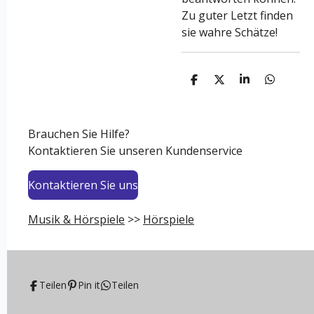
Zu guter Letzt finden
sie wahre Schätze!
T
T
T
T
e
e
e
e
i
i
i
i
l
l
l
l
e
e
e
e
Brauchen Sie Hilfe?
n
n
n
n
Kontaktieren Sie unseren Kundenservice
Kontaktieren Sie uns
Musik & Hörspiele
>>
Hörspiele
Teilen
Pin it
Teilen