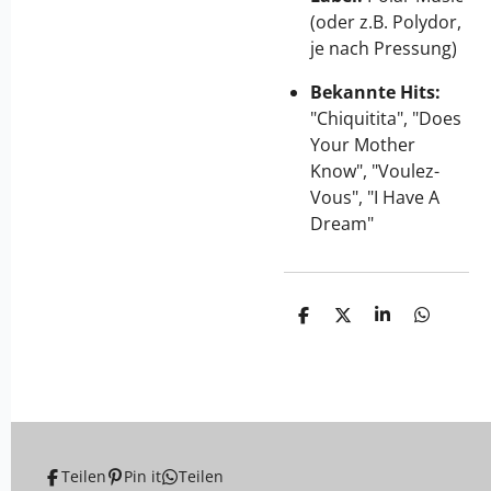
(oder z.B. Polydor,
je nach Pressung)
Bekannte Hits:
"Chiquitita", "Does
Your Mother
Know", "Voulez-
Vous", "I Have A
Dream"
T
T
T
T
e
e
e
e
i
i
i
i
l
l
l
l
e
e
e
e
n
n
n
n
Teilen
Pin it
Teilen