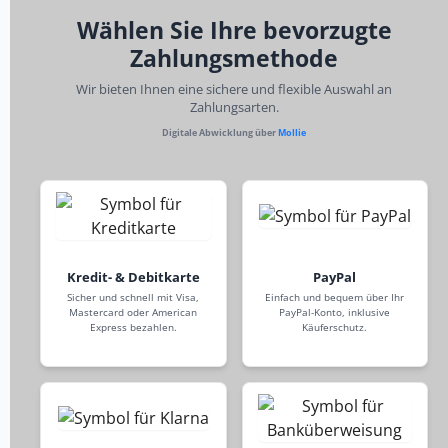
Wählen Sie Ihre bevorzugte
Zahlungsmethode
Wir bieten Ihnen eine sichere und flexible Auswahl an
Zahlungsarten.
Digitale Abwicklung über
Mollie
Kredit- & Debitkarte
PayPal
Sicher und schnell mit Visa,
Einfach und bequem über Ihr
Mastercard oder American
PayPal-Konto, inklusive
Express bezahlen.
Käuferschutz.