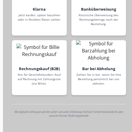
Klarna
Banküberweisung
Jetzt kaufen, später bezahlen
Klassische Überweisung des
oder in flexiblen Raten zahlen.
Rechnungsbetrags nach der
Bestellung.
Rechnungskauf (B2B)
Bar bei Abholung
Nur für Geschäftskunden: Kauf
Zahlen Sie in bar, wenn Sie Ihre
auf Rechnung mit Zahlungsziel
Bestellung persönlich bei uns
(via Billie).
abholen.
Alle digitalen Zahlungen werden sicher und unter Einhaltung höchster Sicherheitsstandards über
unseren Partner Mollie abgewickelt.