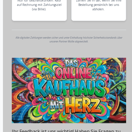
Nur für Geschäftskunden: Kauf
Zahlen Sie in bar, wenn Sie Ihre
auf Rechnung mit Zahlungsziel
Bestellung persönlich bei uns
(via Billie).
abholen.
Alle digitalen Zahlungen werden sicher und unter Einhaltung höchster Sicherheitsstandards über
unseren Partner Mollie abgewickelt.
Ihr Feedback ist uns wichtig! Haben Sie Fragen zu