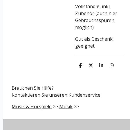
Vollständig, inkl.
Zubehör (auch hier
Gebrauchsspuren
möglich)
Gut als Geschenk
geeignet
T
T
T
T
e
e
e
e
i
i
i
i
l
l
l
l
e
e
e
e
Brauchen Sie Hilfe?
n
n
n
n
Kontaktieren Sie unseren
Kundenservice
Musik & Hörspiele
>>
Musik
>>