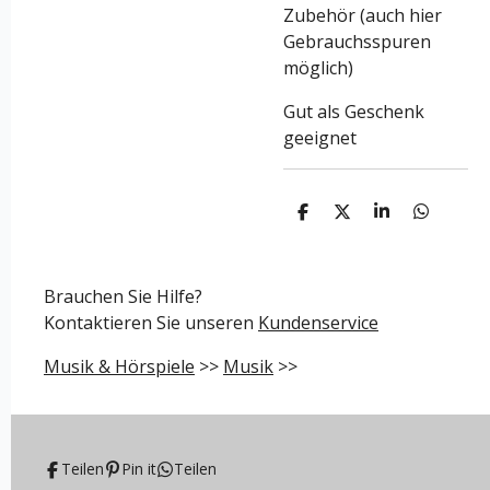
Zubehör (auch hier
Gebrauchsspuren
möglich)
Gut als Geschenk
geeignet
T
T
T
T
e
e
e
e
i
i
i
i
l
l
l
l
e
e
e
e
Brauchen Sie Hilfe?
n
n
n
n
Kontaktieren Sie unseren
Kundenservice
Musik & Hörspiele
>>
Musik
>>
Teilen
Pin it
Teilen