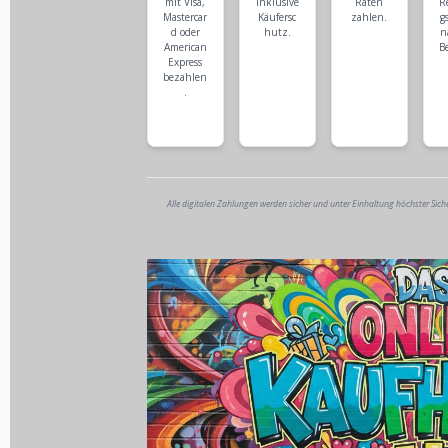
mit Visa,
inklusive
Raten
R
Mastercar
Käufersc
zahlen.
g
d oder
hutz.
n
American
B
Express
bezahlen
.
Alle digitalen Zahlungen werden sicher und unter Einhaltung höchster Sich