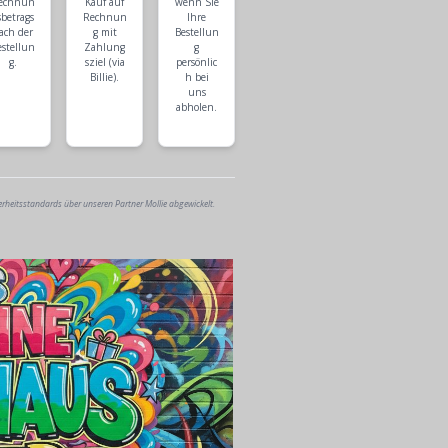
echnun
Kauf auf
wenn Sie
sbetrags
Rechnun
Ihre
ach der
g mit
Bestellun
estellun
Zahlung
g
g.
sziel (via
persönlic
Billie).
h bei
uns
abholen.
erheitsstandards über unseren Partner Mollie abgewickelt.