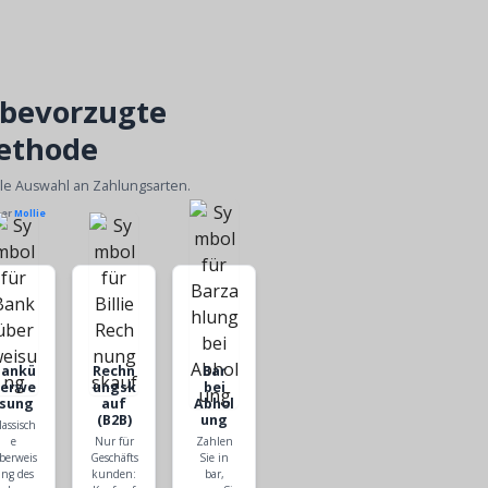
 bevorzugte
ethode
ble Auswahl an Zahlungsarten.
ber
Mollie
Bankü
Rechn
Bar
berwe
ungsk
bei
isung
auf
Abhol
(B2B)
ung
lassisch
e
Nur für
Zahlen
berweis
Geschäfts
Sie in
ng des
kunden:
bar,