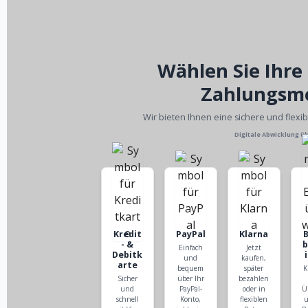
Wählen Sie Ihre
Zahlungsm
Wir bieten Ihnen eine sichere und flexi
Digitale Abwicklung ü
Kredit
PayPal
Klarna
- &
Einfach
Jetzt
Debitk
und
kaufen,
arte
bequem
später
K
Sicher
über Ihr
bezahlen
und
PayPal-
oder in
Ü
schnell
Konto,
flexiblen
u