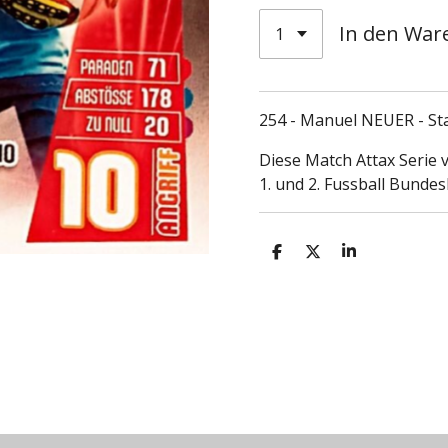
In den War
254 - Manuel NEUER - Sta
Diese Match Attax Serie 
1. und 2. Fussball Bundesl
T
T
T
e
e
e
i
i
i
l
l
l
e
e
e
n
n
n