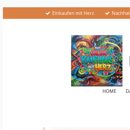
Zum
Einkaufen mit Herz.
Nachhalt
Hauptinhalt
springen
HOME
D