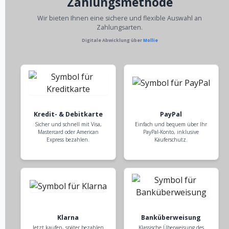
Zahlungsmethode
Wir bieten Ihnen eine sichere und flexible Auswahl an
Zahlungsarten.
Digitale Abwicklung über
Mollie
Kredit- & Debitkarte
PayPal
Sicher und schnell mit Visa,
Einfach und bequem über Ihr
Mastercard oder American
PayPal-Konto, inklusive
Express bezahlen.
Käuferschutz.
Klarna
Banküberweisung
Jetzt kaufen, später bezahlen
Klassische Überweisung des