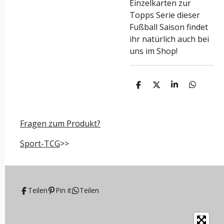
Einzelkarten zur
Topps Serie dieser
Fußball Saison findet
ihr natürlich auch bei
uns im Shop!
T
T
T
T
e
e
e
e
i
i
i
i
l
l
l
l
e
e
e
e
Fragen zum Produkt?
n
n
n
n
Sport-TCG
>>
Teilen
Pin it
Teilen