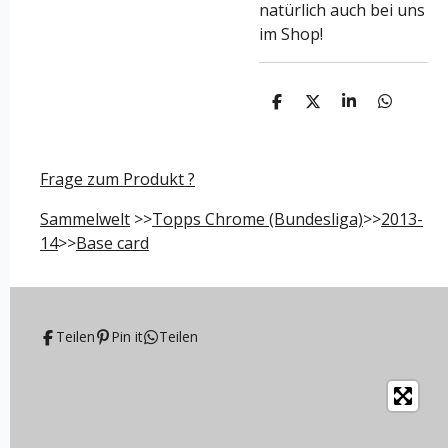
natürlich auch bei uns
im Shop!
T
T
T
T
e
e
e
e
i
i
i
i
l
l
l
l
e
e
e
e
Frage zum Produkt ?
n
n
n
n
Sammelwelt
>>
Topps Chrome (Bundesliga)
>>
2013-
14
>>
Base card
Teilen
Pin it
Teilen