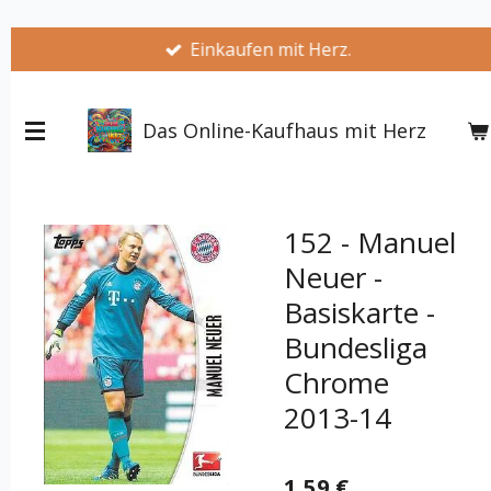
Zum
Einkaufen mit Herz.
Hauptinhalt
springen
Das Online-Kaufhaus mit Herz
152 - Manuel
Neuer -
Basiskarte -
Bundesliga
Chrome
2013-14
1,59 €