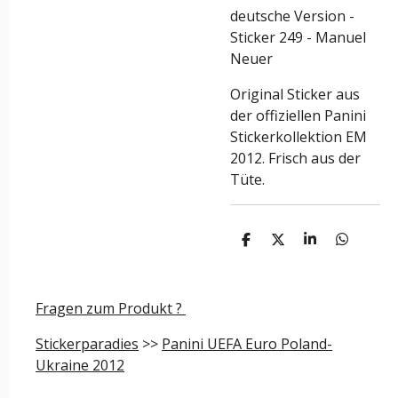
deutsche Version -
Sticker 249 - Manuel
Neuer
Original Sticker aus
der
offiziellen Panini
Stickerkollektion EM
2012. Frisch aus der
Tüte.
T
T
T
T
e
e
e
e
i
i
i
i
l
l
l
l
e
e
e
e
Fragen zum Produkt ?
n
n
n
n
Stickerparadies
>>
Panini UEFA Euro Poland-
Ukraine 2012