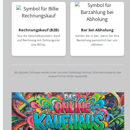
Rechnungskauf (B2B)
Bar bei Abholung
Nur für Geschäftskunden: Kauf
Zahlen Sie in bar, wenn Sie Ihre
auf Rechnung mit Zahlungsziel
Bestellung persönlich bei uns
(via Billie).
abholen.
Alle digitalen Zahlungen werden sicher und unter Einhaltung höchster Sicherheitsstandards über
unseren Partner Mollie abgewickelt.