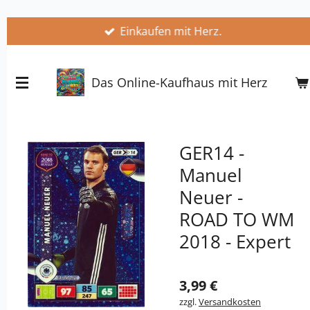
Zum
Einkaufen mit Herz.
Hauptinhalt
springen
Das Online-Kaufhaus mit Herz
GER14 -
Manuel
Neuer -
ROAD TO WM
2018 - Expert
3,99 €
zzgl.
Versandkosten