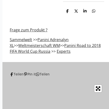
T
T
T
T
e
e
e
e
i
i
i
i
l
l
l
l
e
e
e
e
Frage zum Produkt ?
n
n
n
n
Sammelwelt
>>
Panini Adrenalyn
XL
>>
Weltmeisterschaft WM
>>
Panini Road to 2018
FIFA World Cup Russia
>>
Experts
Teilen
Pin it
Teilen