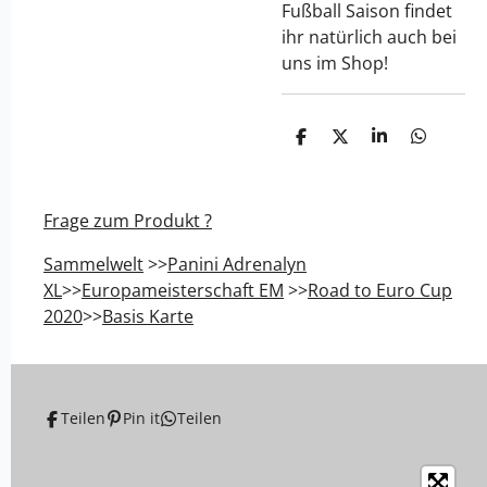
Fußball Saison findet
ihr natürlich auch bei
uns im Shop!
T
T
T
T
e
e
e
e
i
i
i
i
l
l
l
l
e
e
e
e
Frage zum Produkt ?
n
n
n
n
Sammelwelt
>>
Panini Adrenalyn
XL
>>
Europameisterschaft EM
>>
Road to Euro Cup
2020
>>
Basis Karte
Teilen
Pin it
Teilen