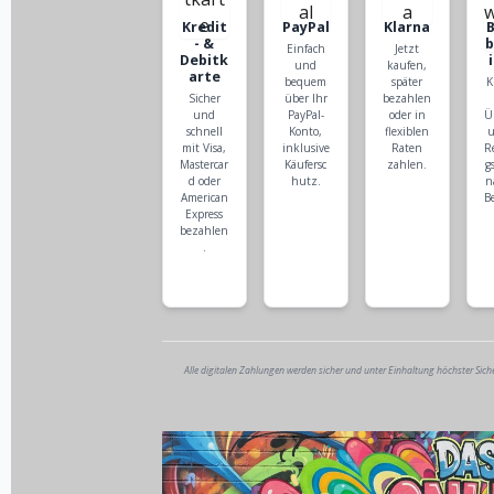
Kredit
PayPal
Klarna
- &
Einfach
Jetzt
Debitk
und
kaufen,
arte
bequem
später
K
Sicher
über Ihr
bezahlen
und
PayPal-
oder in
Ü
schnell
Konto,
flexiblen
u
mit Visa,
inklusive
Raten
R
Mastercar
Käufersc
zahlen.
g
d oder
hutz.
n
American
B
Express
bezahlen
.
Alle digitalen Zahlungen werden sicher und unter Einhaltung höchster Sich