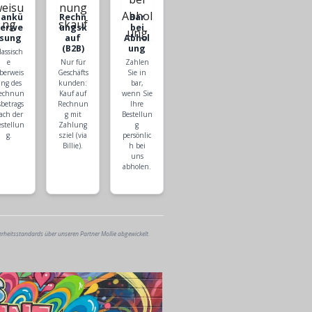
Bankü
Rechn
Bar
berwe
ungsk
bei
isung
auf
Abhol
(B2B)
ung
lassisch
e
Nur für
Zahlen
berweis
Geschäfts
Sie in
ng des
kunden:
bar,
echnun
Kauf auf
wenn Sie
sbetrags
Rechnun
Ihre
ach der
g mit
Bestellun
estellun
Zahlung
g
g.
sziel (via
persönlic
Billie).
h bei
uns
abholen.
erheitsstandards über unseren Partner Mollie abgewickelt.