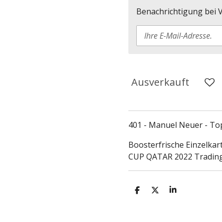
Benachrichtigung bei V
Ausverkauft
401 - Manuel Neuer - To
Boosterfrische Einzelkar
CUP QATAR 2022 Trading 
T
T
T
e
e
e
i
i
i
l
l
l