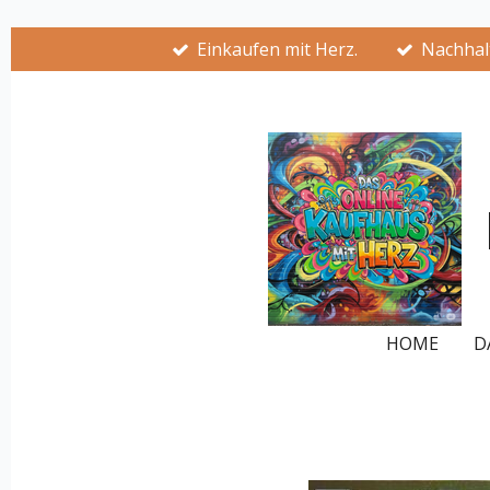
Zum
Einkaufen mit Herz.
Nachhalt
Hauptinhalt
springen
HOME
D