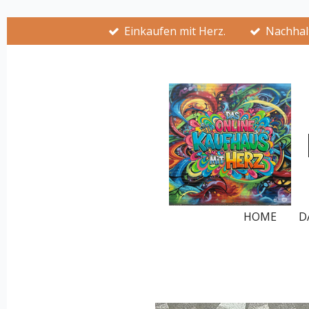
Zum
Einkaufen mit Herz.
Nachhalt
Hauptinhalt
springen
HOME
D