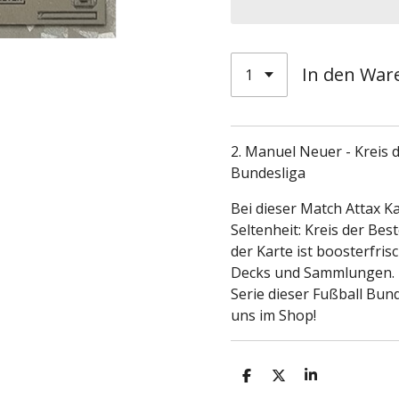
In den War
2. Manuel Neuer - Kreis 
Bundesliga
Bei dieser Match Attax Ka
Seltenheit: Kreis der Be
der Karte ist boosterfrisc
Decks und Sammlungen. D
Serie dieser Fußball Bund
uns im Shop!
T
T
T
e
e
e