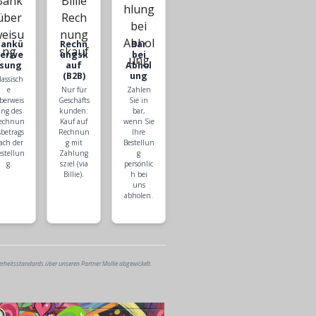
Bankü
Rechn
Bar
berwe
ungsk
bei
isung
auf
Abhol
(B2B)
ung
lassisch
e
Nur für
Zahlen
berweis
Geschäfts
Sie in
ng des
kunden:
bar,
echnun
Kauf auf
wenn Sie
sbetrags
Rechnun
Ihre
ach der
g mit
Bestellun
estellun
Zahlung
g
g.
sziel (via
persönlic
Billie).
h bei
uns
abholen.
erheitsstandards über unseren Partner Mollie abgewickelt.