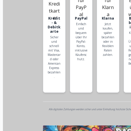
Kredit
PayPal
Klarna
- &
Einfach
Jetzt
Debitk
und
kaufen,
arte
bequem
später
K
Sicher
über Ihr
bezahlen
und
PayPal-
oder in
Ü
schnell
Konto,
flexiblen
u
mit Visa,
inklusive
Raten
R
Mastercar
Käufersc
zahlen.
g
d oder
hutz.
n
American
B
Express
bezahlen
.
Alle digitalen Zahlungen werden sicher und unter Einhaltung höchster Sich