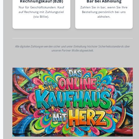
Rechnungskauf (B2B)
Bar bei Abholung
Nur für Geschäftskunden: Kauf
Zahlen Sie in bar, wenn Sie Ihre
auf Rechnung mit Zahlungsziel
Bestellung persönlich bei uns
(via Billie).
abholen.
Alle digitalen Zahlungen werden sicher und unter Einhaltung höchster Sicherheitsstandards über
unseren Partner Mollie abgewickelt.