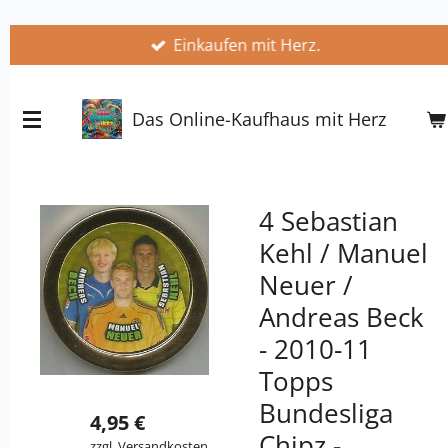
Zum
Einkaufen mit Herz.
Hauptinhalt
springen
Das Online-Kaufhaus mit Herz
4 Sebastian
Kehl / Manuel
Neuer /
Andreas Beck
- 2010-11
Topps
Bundesliga
4,95 €
Chipz -
zzgl.
Versandkosten