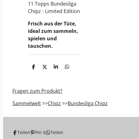
11 Topps Bundesliga
Chipz - Limited Edition
Frisch aus der Tüte,
ideal zum sammeln,
spielen und
tauschen.
T
T
T
T
e
e
e
e
i
i
i
i
l
l
l
l
e
e
e
e
Fragen zum Produkt?
n
n
n
n
Sammelwelt
>>
Chipz
>>
Bundesliga Chipz
Teilen
Pin it
Teilen