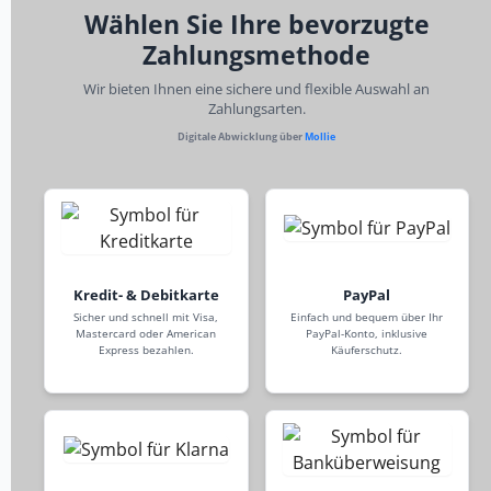
Wählen Sie Ihre bevorzugte
Zahlungsmethode
Wir bieten Ihnen eine sichere und flexible Auswahl an
Zahlungsarten.
Digitale Abwicklung über
Mollie
Kredit- & Debitkarte
PayPal
Sicher und schnell mit Visa,
Einfach und bequem über Ihr
Mastercard oder American
PayPal-Konto, inklusive
Express bezahlen.
Käuferschutz.