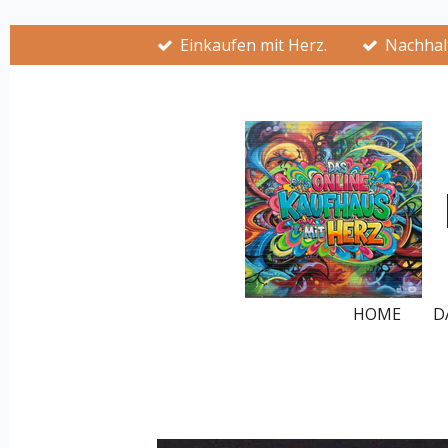
Zum
Einkaufen mit Herz.
Nachhalt
Hauptinhalt
springen
HOME
D