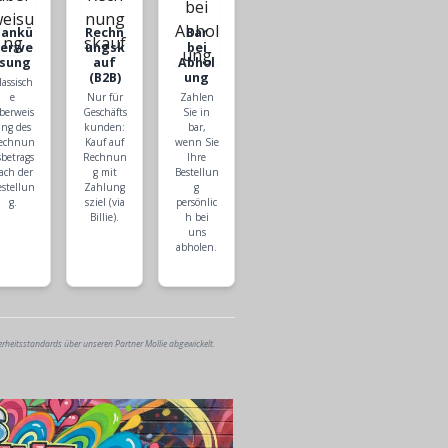
Bankü
Rechn
Bar
berwe
ungsk
bei
isung
auf
Abhol
(B2B)
ung
lassisch
e
Nur für
Zahlen
berweis
Geschäfts
Sie in
ng des
kunden:
bar,
echnun
Kauf auf
wenn Sie
sbetrags
Rechnun
Ihre
ach der
g mit
Bestellun
estellun
Zahlung
g
g.
sziel (via
persönlic
Billie).
h bei
uns
abholen.
erheitsstandards über unseren Partner Mollie abgewickelt.