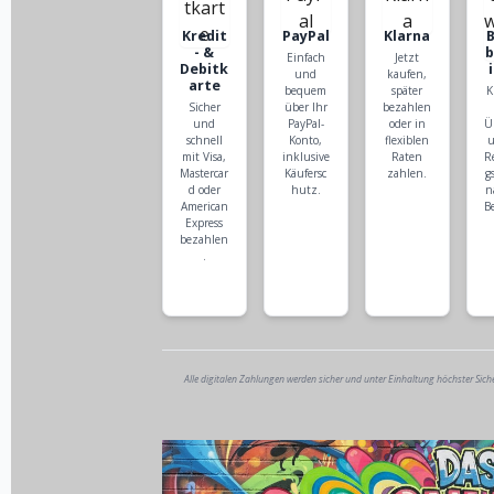
Kredit
PayPal
Klarna
- &
Einfach
Jetzt
Debitk
und
kaufen,
arte
bequem
später
K
Sicher
über Ihr
bezahlen
und
PayPal-
oder in
Ü
schnell
Konto,
flexiblen
u
mit Visa,
inklusive
Raten
R
Mastercar
Käufersc
zahlen.
g
d oder
hutz.
n
American
B
Express
bezahlen
.
Alle digitalen Zahlungen werden sicher und unter Einhaltung höchster Sich