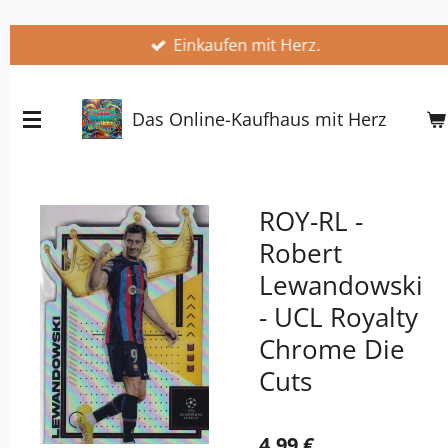
Zum
Einkaufen mit Herz.
Hauptinhalt
springen
Das Online-Kaufhaus mit Herz
ROY-RL -
Robert
Lewandowski
- UCL Royalty
Chrome Die
Cuts
4,99 €