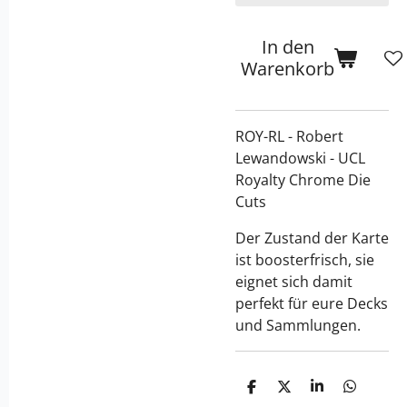
In den
Warenkorb
ROY-RL - Robert
Lewandowski - UCL
Royalty Chrome Die
Cuts
Der Zustand der Karte
ist boosterfrisch, sie
eignet sich damit
perfekt für eure Decks
und Sammlungen.
T
T
T
T
e
e
e
e