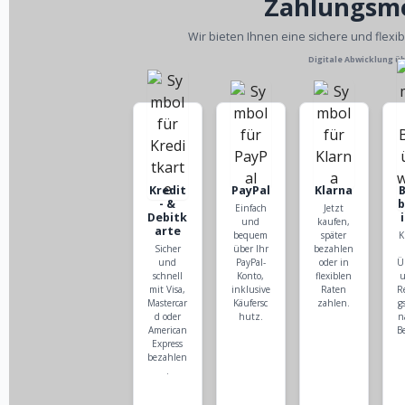
Zahlungsm
Wir bieten Ihnen eine sichere und flexi
Digitale Abwicklung ü
Kredit
PayPal
Klarna
- &
Einfach
Jetzt
Debitk
und
kaufen,
arte
bequem
später
K
Sicher
über Ihr
bezahlen
und
PayPal-
oder in
Ü
schnell
Konto,
flexiblen
u
mit Visa,
inklusive
Raten
R
Mastercar
Käufersc
zahlen.
g
d oder
hutz.
n
American
B
Express
bezahlen
.