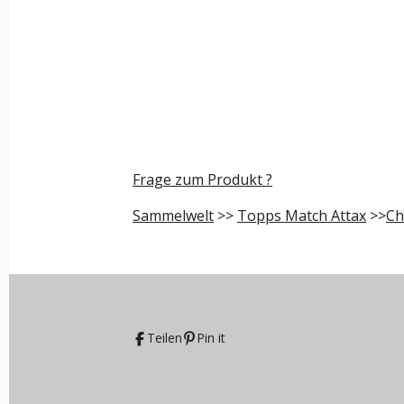
Frage zum Produkt ?
Sammelwelt
>>
Topps Match Attax
>>
Ch
Teilen
Pin it