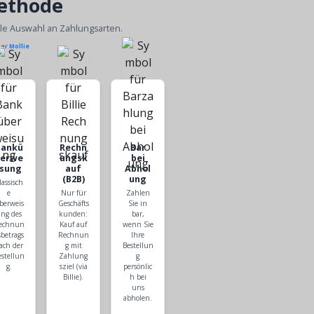
ethode
ble Auswahl an Zahlungsarten.
ber
Mollie
Bankü
Rechn
Bar
berwe
ungsk
bei
isung
auf
Abhol
(B2B)
ung
lassisch
e
Nur für
Zahlen
berweis
Geschäfts
Sie in
ng des
kunden:
bar,
echnun
Kauf auf
wenn Sie
sbetrags
Rechnun
Ihre
ach der
g mit
Bestellun
estellun
Zahlung
g
g.
sziel (via
persönlic
Billie).
h bei
uns
abholen.