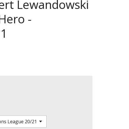
ert Lewandowski
 Hero -
21