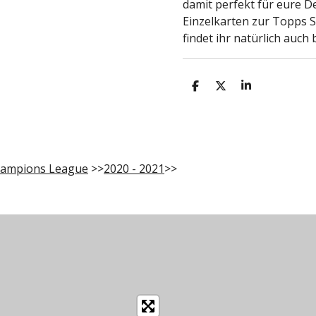
damit perfekt für eure D
Einzelkarten zur Topps S
findet ihr natürlich auch
T
T
T
e
e
e
i
i
i
l
l
l
e
e
e
n
n
n
ampions League
>>
2020 - 2021
>>