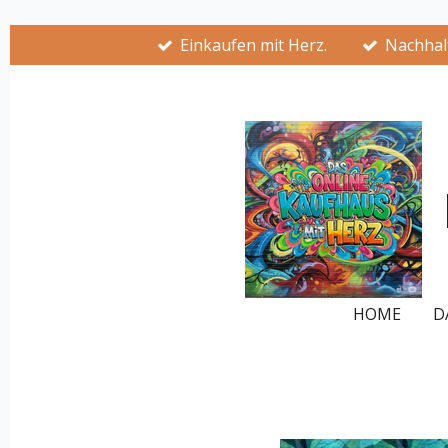
Zum
Einkaufen mit Herz.
Nachhalt
Hauptinhalt
springen
HOME
D