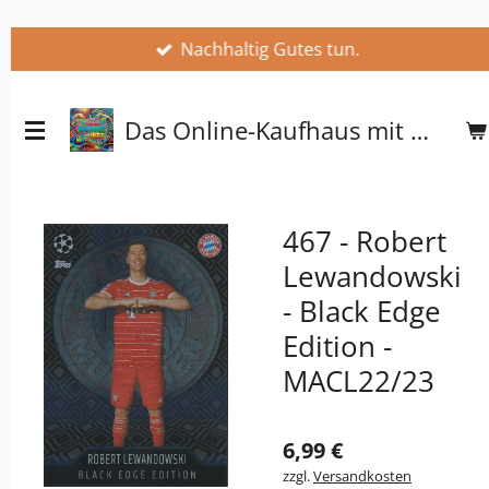
Zum
Nachhaltig Gutes tun.
Hauptinhalt
springen
Das Online-Kaufhaus mit Herz
467 - Robert
Lewandowski
- Black Edge
Edition -
MACL22/23
6,99 €
zzgl.
Versandkosten