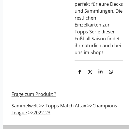
perfekt für eure Decks
und Sammlungen. Die
restlichen
Einzelkarten zur
Topps Serie dieser
Fußball Saison findet
ihr natürlich auch bei
uns im Shop!
T
T
T
T
e
e
e
e
i
i
i
i
l
l
l
l
e
e
e
e
Frage zum Produkt ?
n
n
n
n
Sammelwelt
>>
Topps Match Attax
>>
Champions
League
>>
2022-23