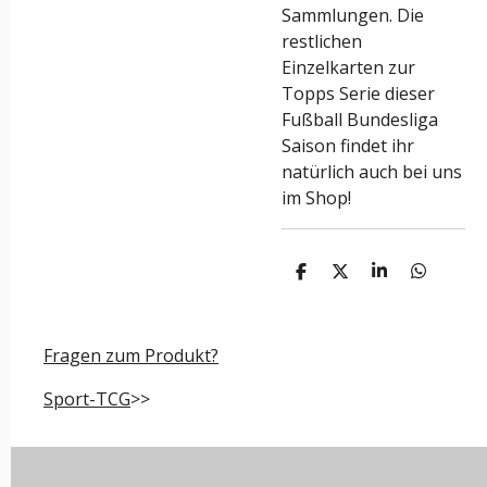
Sammlungen. Die
restlichen
Einzelkarten zur
Topps Serie dieser
Fußball Bundesliga
Saison findet ihr
natürlich auch bei uns
im Shop!
T
T
T
T
e
e
e
e
i
i
i
i
l
l
l
l
e
e
e
e
Fragen zum Produkt?
n
n
n
n
Sport-TCG
>>