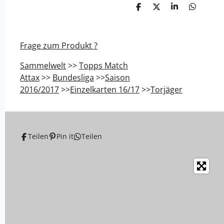
T
T
T
T
e
e
e
e
i
i
i
i
l
l
l
l
e
e
e
e
Frage zum Produkt ?
n
n
n
n
Sammelwelt
>>
Topps Match
Attax
>>
Bundesliga
>>
Saison
2016/2017
>>
Einzelkarten 16/17
>>
Torjäger
Teilen
Pin it
Teilen