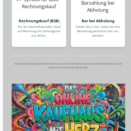
Rechnungskauf (B2B)
Bar bei Abholung
Nur für Geschäftskunden: Kauf
Zahlen Sie in bar, wenn Sie Ihre
auf Rechnung mit Zahlungsziel
Bestellung persönlich bei uns
(via Billie).
abholen.
Alle digitalen Zahlungen werden sicher und unter Einhaltung höchster Sicherheitsstandards über
unseren Partner Mollie abgewickelt.