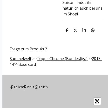
Saison findet ihr
natürlich auch bei uns
im Shop!
T
T
T
T
e
e
e
e
i
i
i
i
l
l
l
l
e
e
e
e
Frage zum Produkt ?
n
n
n
n
Sammelwelt
>>
Topps Chrome (Bundesliga)
>>
2013-
14
>>
Base card
Teilen
Pin it
Teilen