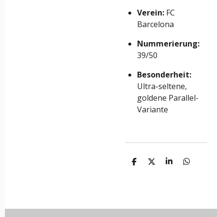
Verein:
FC
Barcelona
Nummerierung:
39/50
Besonderheit:
Ultra-seltene,
goldene Parallel-
Variante
T
T
T
T
e
e
e
e
i
i
i
i
l
l
l
l
e
e
e
e
n
n
n
n