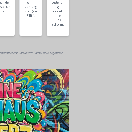
ach der
g mit
Bestellun
estellun
Zahlung
g
g.
sziel (via
persönlic
Billie).
h bei
uns
abholen.
erheitsstandards über unseren Partner Mollie abgewickelt.