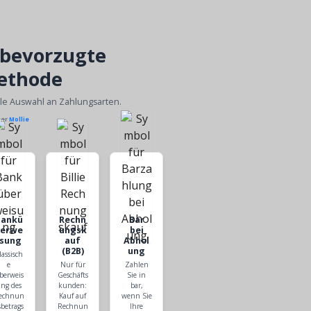
 bevorzugte
ethode
ble Auswahl an Zahlungsarten.
ber
Mollie
Bankü
Rechn
Bar
berwe
ungsk
bei
isung
auf
Abhol
(B2B)
ung
lassisch
e
Nur für
Zahlen
berweis
Geschäfts
Sie in
ng des
kunden:
bar,
echnun
Kauf auf
wenn Sie
sbetrags
Rechnun
Ihre