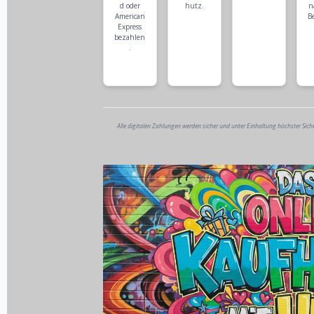
d oder
hutz.
n
American
B
Express
bezahlen
.
Alle digitalen Zahlungen werden sicher und unter Einhaltung höchster Sich