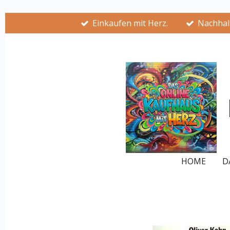
Zum
Einkaufen mit Herz.
Nachhalt
Hauptinhalt
springen
HOME
D