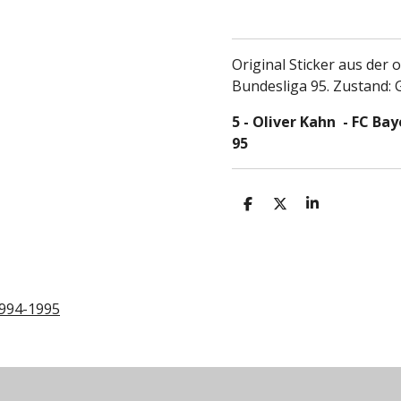
Original Sticker aus der
o
Bundesliga 95. Zustand: 
5 - Oliver Kahn - FC Ba
95
T
T
T
e
e
e
i
i
i
l
l
l
e
e
e
n
n
n
1994-1995