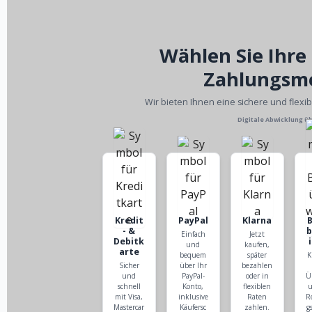
Wählen Sie Ihre
Zahlungsm
Wir bieten Ihnen eine sichere und flexi
Digitale Abwicklung ü
Kredit
PayPal
Klarna
- &
Einfach
Jetzt
Debitk
und
kaufen,
arte
bequem
später
K
Sicher
über Ihr
bezahlen
und
PayPal-
oder in
Ü
schnell
Konto,
flexiblen
u
mit Visa,
inklusive
Raten
R
Mastercar
Käufersc
zahlen.
g