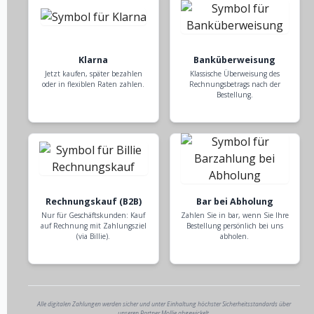
Klarna
Banküberweisung
Jetzt kaufen, später bezahlen
Klassische Überweisung des
oder in flexiblen Raten zahlen.
Rechnungsbetrags nach der
Bestellung.
Rechnungskauf (B2B)
Bar bei Abholung
Nur für Geschäftskunden: Kauf
Zahlen Sie in bar, wenn Sie Ihre
auf Rechnung mit Zahlungsziel
Bestellung persönlich bei uns
(via Billie).
abholen.
Alle digitalen Zahlungen werden sicher und unter Einhaltung höchster Sicherheitsstandards über
unseren Partner Mollie abgewickelt.