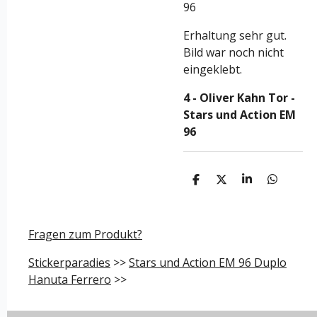
96
Erhaltung sehr gut.
Bild war noch nicht
eingeklebt.
4 - Oliver Kahn Tor -
Stars und Action EM
96
T
T
T
T
e
e
e
e
i
i
i
i
l
l
l
l
e
e
e
e
Fragen zum Produkt?
n
n
n
n
Stickerparadies
>>
Stars und Action EM 96 Duplo
Hanuta Ferrero
>>