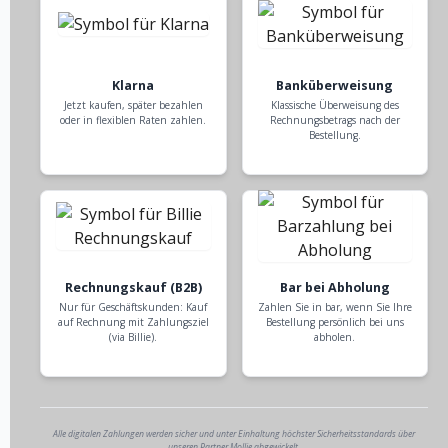
Klarna
Banküberweisung
Jetzt kaufen, später bezahlen
Klassische Überweisung des
oder in flexiblen Raten zahlen.
Rechnungsbetrags nach der
Bestellung.
Rechnungskauf (B2B)
Bar bei Abholung
Nur für Geschäftskunden: Kauf
Zahlen Sie in bar, wenn Sie Ihre
auf Rechnung mit Zahlungsziel
Bestellung persönlich bei uns
(via Billie).
abholen.
Alle digitalen Zahlungen werden sicher und unter Einhaltung höchster Sicherheitsstandards über
unseren Partner Mollie abgewickelt.