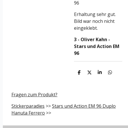
96
Erhaltung sehr gut.
Bild war noch nicht
eingeklebt.
3 - Oliver Kahn -
Stars und Action EM
96
T
T
T
T
e
e
e
e
i
i
i
i
l
l
l
l
e
e
e
e
Fragen zum Produkt?
n
n
n
n
Stickerparadies
>>
Stars und Action EM 96 Duplo
Hanuta Ferrero
>>