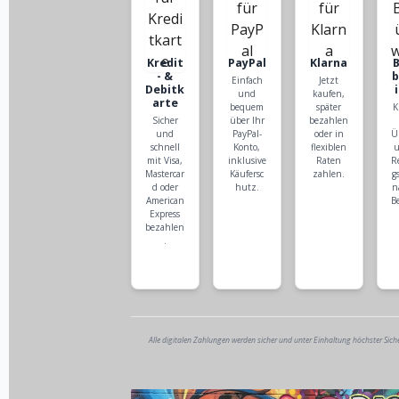
Kredit
PayPal
Klarna
- &
Einfach
Jetzt
Debitk
und
kaufen,
arte
bequem
später
K
Sicher
über Ihr
bezahlen
und
PayPal-
oder in
Ü
schnell
Konto,
flexiblen
u
mit Visa,
inklusive
Raten
R
Mastercar
Käufersc
zahlen.
g
d oder
hutz.
n
American
B
Express
bezahlen
.
Alle digitalen Zahlungen werden sicher und unter Einhaltung höchster Sich