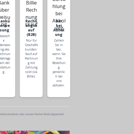
Bankü
Rechn
Bar
berwe
ungsk
bei
isung
auf
Abhol
(B2B)
ung
lassisch
e
Nur für
Zahlen
berweis
Geschäfts
Sie in
ng des
kunden:
bar,
echnun
Kauf auf
wenn Sie
sbetrags
Rechnun
Ihre
ach der
g mit
Bestellun
estellun
Zahlung
g
g.
sziel (via
persönlic
Billie).
h bei
uns
abholen.
erheitsstandards über unseren Partner Mollie abgewickelt.