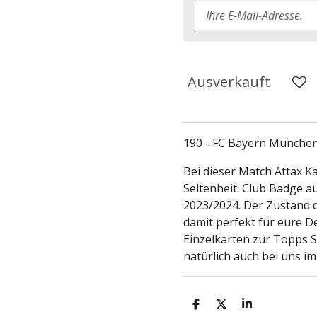
Ausverkauft
190 - FC Bayern München
Bei dieser Match Attax Ka
Seltenheit: Club Badge 
2023/2024. Der Zustand de
damit perfekt für eure D
Einzelkarten zur Topps Se
natürlich auch bei uns im
T
T
T