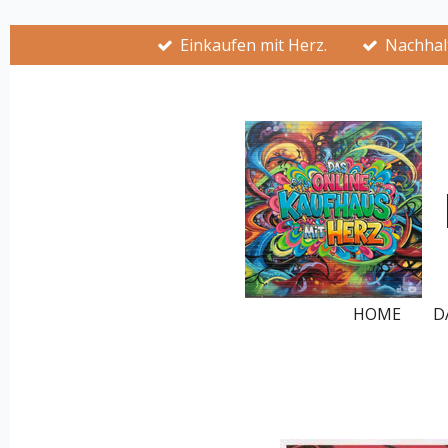
Zum
Einkaufen mit Herz.
Nachhalt
Hauptinhalt
springen
HOME
D