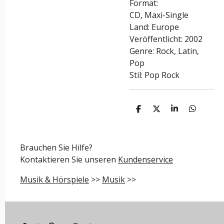
Format:
CD, Maxi-Single
Land: Europe
Veröffentlicht: 2002
Genre: Rock, Latin,
Pop
Stil: Pop Rock
T
T
T
T
e
e
e
e
i
i
i
i
l
l
l
l
e
e
e
e
Brauchen Sie Hilfe?
n
n
n
n
Kontaktieren Sie unseren
Kundenservice
Musik & Hörspiele
>>
Musik
>>