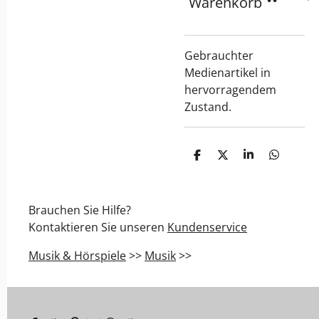
Warenkorb
Gebrauchter
Medienartikel in
hervorragendem
Zustand.
T
T
T
T
e
e
e
e
i
i
i
i
l
l
l
l
e
e
e
e
Brauchen Sie Hilfe?
n
n
n
n
Kontaktieren Sie unseren
Kundenservice
Musik & Hörspiele
>>
Musik
>>