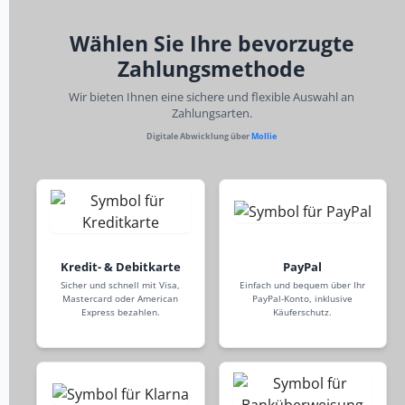
Wählen Sie Ihre bevorzugte
Zahlungsmethode
Wir bieten Ihnen eine sichere und flexible Auswahl an
Zahlungsarten.
Digitale Abwicklung über
Mollie
Kredit- & Debitkarte
PayPal
Sicher und schnell mit Visa,
Einfach und bequem über Ihr
Mastercard oder American
PayPal-Konto, inklusive
Express bezahlen.
Käuferschutz.