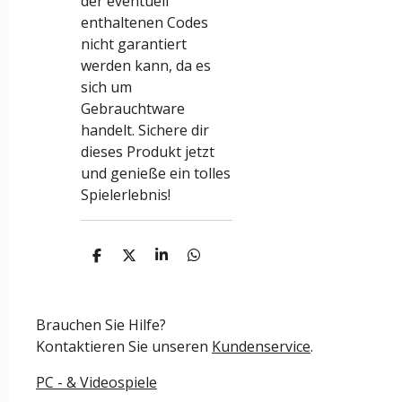
der eventuell
enthaltenen Codes
nicht garantiert
werden kann, da es
sich um
Gebrauchtware
handelt. Sichere dir
dieses Produkt jetzt
und genieße ein tolles
Spielerlebnis!
T
T
T
T
e
e
e
e
i
i
i
i
l
l
l
l
e
e
e
e
Brauchen Sie Hilfe?
n
n
n
n
Kontaktieren Sie unseren
Kundenservice
.
PC - & Videospiele