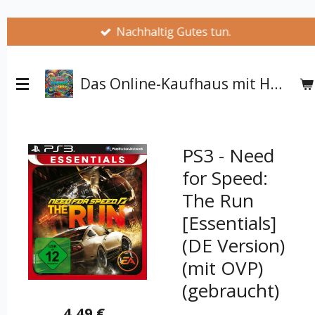
Zum
Nachhaltig Gutes tun.
Hauptinhalt
springen
Das Online-Kaufhaus mit Herz
PS3 - Need
for Speed:
The Run
[Essentials]
(DE Version)
(mit OVP)
(gebraucht)
4,49 €