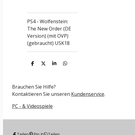
PS4 - Wolfenstein:
The New Order (DE
Version) (mit OVP)
(gebraucht) USK18
T
T
T
T
e
e
e
e
i
i
i
i
l
l
l
l
e
e
e
e
Brauchen Sie Hilfe?
n
n
n
n
Kontaktieren Sie unseren
Kundenservice
.
PC - & Videospiele
Teilen
Pin it
Teilen