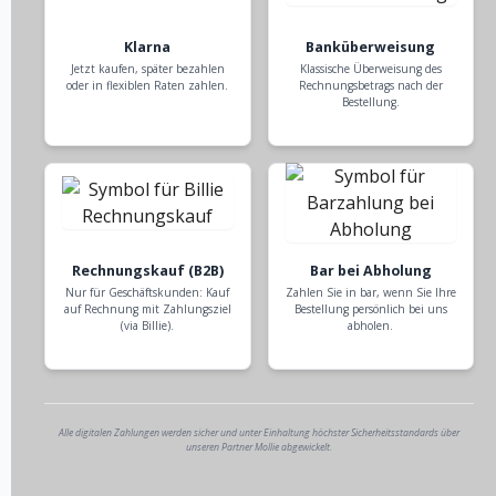
Klarna
Banküberweisung
Jetzt kaufen, später bezahlen
Klassische Überweisung des
oder in flexiblen Raten zahlen.
Rechnungsbetrags nach der
Bestellung.
Rechnungskauf (B2B)
Bar bei Abholung
Nur für Geschäftskunden: Kauf
Zahlen Sie in bar, wenn Sie Ihre
auf Rechnung mit Zahlungsziel
Bestellung persönlich bei uns
(via Billie).
abholen.
Alle digitalen Zahlungen werden sicher und unter Einhaltung höchster Sicherheitsstandards über
unseren Partner Mollie abgewickelt.