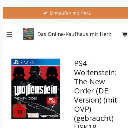
Zum
Einkaufen mit Herz.
Hauptinhalt
springen
Das Online-Kaufhaus mit Herz
PS4 -
Wolfenstein:
The New
Order (DE
Version) (mit
OVP)
(gebraucht)
USK18