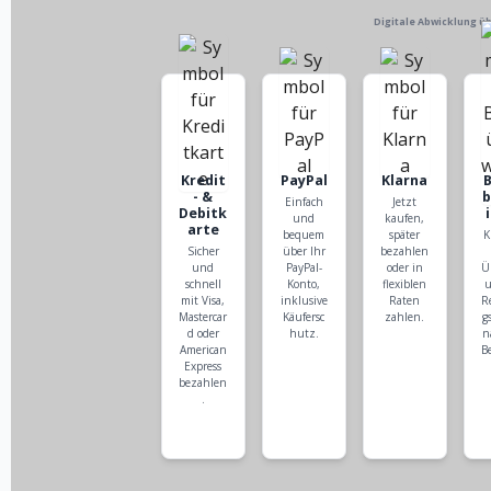
Digitale Abwicklung ü
Kredit
PayPal
Klarna
- &
Einfach
Jetzt
Debitk
und
kaufen,
arte
bequem
später
K
Sicher
über Ihr
bezahlen
und
PayPal-
oder in
Ü
schnell
Konto,
flexiblen
u
mit Visa,
inklusive
Raten
R
Mastercar
Käufersc
zahlen.
g
d oder
hutz.
n
American
B
Express
bezahlen
.