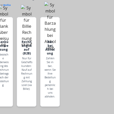
ber
Mollie
Bankü
Rechn
Bar
berwe
ungsk
bei
isung
auf
Abhol
(B2B)
ung
lassisch
e
Nur für
Zahlen
berweis
Geschäfts
Sie in
ng des
kunden:
bar,
echnun
Kauf auf
wenn Sie
sbetrags
Rechnun
Ihre
ach der
g mit
Bestellun
estellun
Zahlung
g
g.
sziel (via
persönlic
Billie).
h bei
uns
abholen.