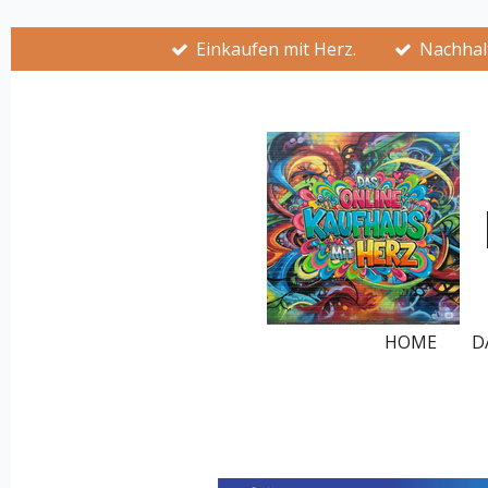
Zum
Einkaufen mit Herz.
Nachhalt
Hauptinhalt
springen
HOME
D