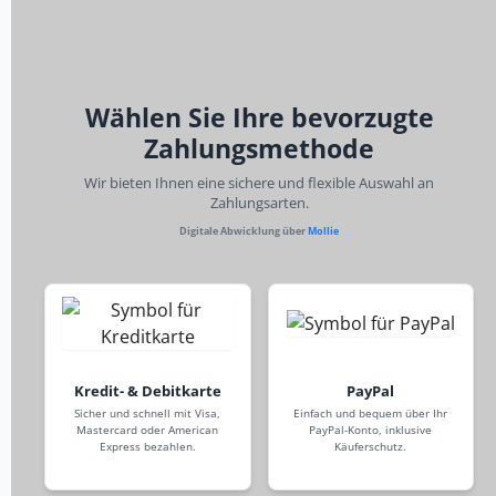
Wählen Sie Ihre bevorzugte
Zahlungsmethode
Wir bieten Ihnen eine sichere und flexible Auswahl an
Zahlungsarten.
Digitale Abwicklung über
Mollie
Kredit- & Debitkarte
PayPal
Sicher und schnell mit Visa,
Einfach und bequem über Ihr
Mastercard oder American
PayPal-Konto, inklusive
Express bezahlen.
Käuferschutz.