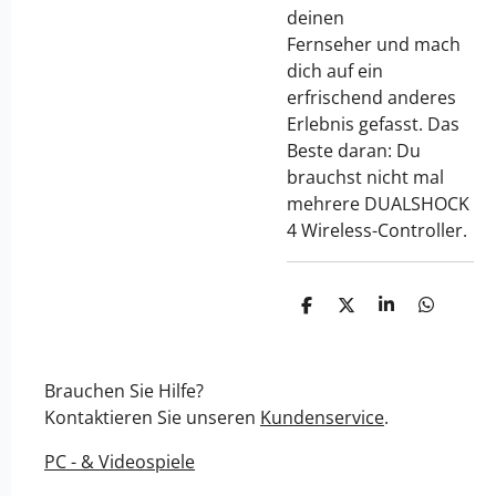
deinen
Fernseher und mach
dich auf ein
erfrischend anderes
Erlebnis gefasst. Das
Beste daran: Du
brauchst nicht mal
mehrere DUALSHOCK
4 Wireless-Controller.
T
T
T
T
e
e
e
e
i
i
i
i
l
l
l
l
e
e
e
e
Brauchen Sie Hilfe?
n
n
n
n
Kontaktieren Sie unseren
Kundenservice
.
PC - & Videospiele