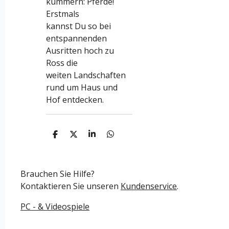
kümmern: Pferde!
Erstmals
kannst Du so bei
entspannenden
Ausritten hoch zu
Ross die
weiten Landschaften
rund um Haus und
Hof entdecken.
T
T
T
T
e
e
e
e
i
i
i
i
l
l
l
l
e
e
e
e
Brauchen Sie Hilfe?
n
n
n
n
Kontaktieren Sie unseren
Kundenservice
.
PC - & Videospiele