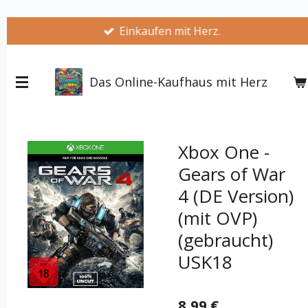
Zum
Einkaufen mit Herz.
Hauptinhalt
springen
Das Online-Kaufhaus mit Herz
Xbox One -
Gears of War
4 (DE Version)
(mit OVP)
(gebraucht)
USK18
8,99 €