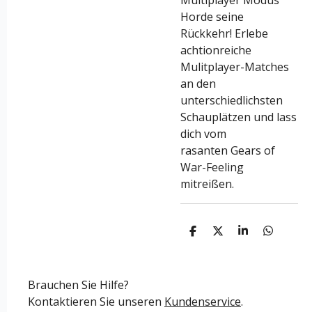
Multiplayer Modus
Horde seine
Rückkehr! Erlebe
achtionreiche
Mulitplayer-Matches
an den
unterschiedlichsten
Schauplätzen und lass
dich vom
rasanten Gears of
War-Feeling
mitreißen.
T
T
T
T
e
e
e
e
i
i
i
i
l
l
l
l
e
e
e
e
Brauchen Sie Hilfe?
n
n
n
n
Kontaktieren Sie unseren
Kundenservice
.