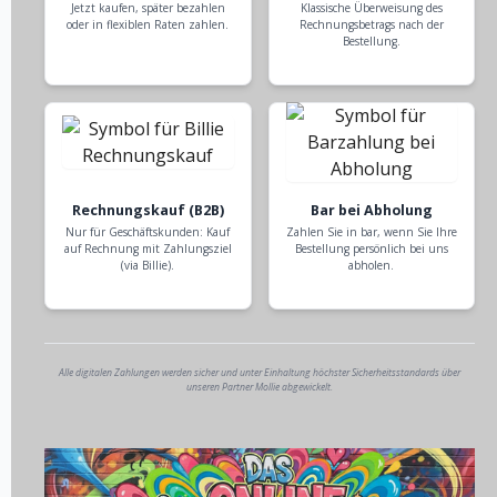
Jetzt kaufen, später bezahlen
Klassische Überweisung des
oder in flexiblen Raten zahlen.
Rechnungsbetrags nach der
Bestellung.
Rechnungskauf (B2B)
Bar bei Abholung
Nur für Geschäftskunden: Kauf
Zahlen Sie in bar, wenn Sie Ihre
auf Rechnung mit Zahlungsziel
Bestellung persönlich bei uns
(via Billie).
abholen.
Alle digitalen Zahlungen werden sicher und unter Einhaltung höchster Sicherheitsstandards über
unseren Partner Mollie abgewickelt.