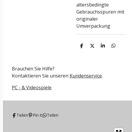
altersbedingte
Gebrauchsspuren mit
originaler
Umverpackung
T
T
T
T
e
e
e
e
i
i
i
i
l
l
l
l
e
e
e
e
Brauchen Sie Hilfe?
n
n
n
n
Kontaktieren Sie unseren
Kundenservice
.
PC - & Videospiele
Teilen
Pin it
Teilen