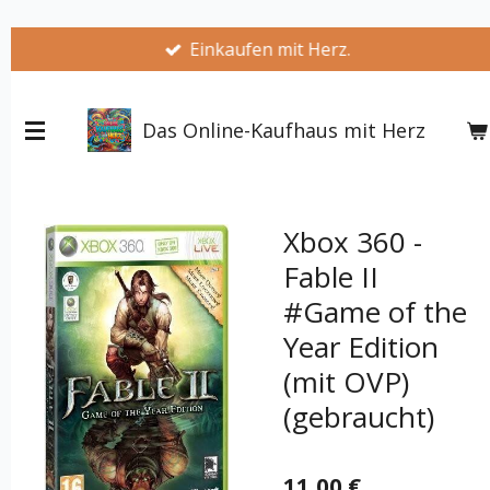
Zum
Einkaufen mit Herz.
Hauptinhalt
springen
Das Online-Kaufhaus mit Herz
Xbox 360 -
Fable II
#Game of the
Year Edition
(mit OVP)
(gebraucht)
11,00 €