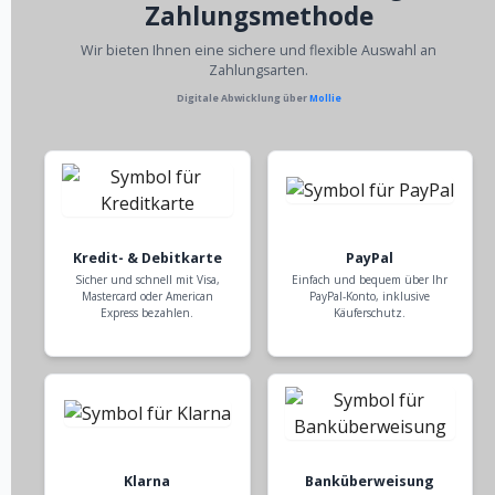
Zahlungsmethode
Wir bieten Ihnen eine sichere und flexible Auswahl an
Zahlungsarten.
Digitale Abwicklung über
Mollie
Kredit- & Debitkarte
PayPal
Sicher und schnell mit Visa,
Einfach und bequem über Ihr
Mastercard oder American
PayPal-Konto, inklusive
Express bezahlen.
Käuferschutz.
Klarna
Banküberweisung