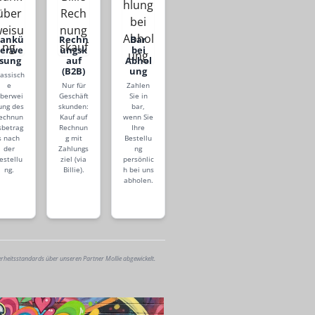
Bankü
Rechn
Bar
berwe
ungsk
bei
isung
auf
Abhol
(B2B)
ung
lassisch
e
Nur für
Zahlen
berwei
Geschäft
Sie in
ung des
skunden:
bar,
echnun
Kauf auf
wenn Sie
sbetrag
Rechnun
Ihre
s nach
g mit
Bestellu
der
Zahlungs
ng
estellu
ziel (via
persönlic
ng.
Billie).
h bei uns
abholen.
erheitsstandards über unseren Partner Mollie abgewickelt.