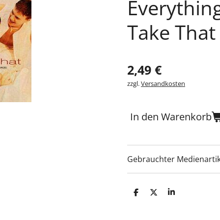
Everythin
Take That
2,49 €
zzgl.
Versandkosten
In den Warenkorb
Gebrauchter Medienartik
T
T
T
e
e
e
i
i
i
l
l
l