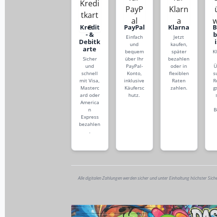
Kredit
PayPal
Klarna
- &
Einfach
Jetzt
Debitk
und
kaufen,
arte
bequem
später
K
Sicher
über Ihr
bezahlen
und
PayPal-
oder in
Ü
schnell
Konto,
flexiblen
s
mit Visa,
inklusive
Raten
R
Masterc
Käufersc
zahlen.
g
ard oder
hutz.
America
n
B
Express
bezahlen
.
Alle digitalen Zahlungen werden sicher und unter Einhaltung höchster Sich