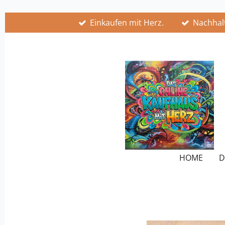
Zum
Einkaufen mit Herz.
Nachhalt
Hauptinhalt
springen
HOME
D