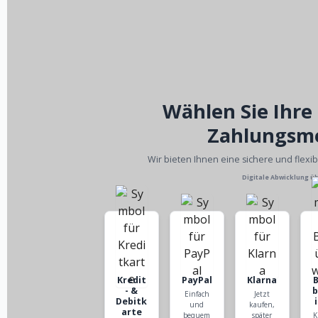
Wählen Sie Ihre
Zahlungsm
Wir bieten Ihnen eine sichere und flexi
Digitale Abwicklung ü
Kredit
PayPal
Klarna
- &
Einfach
Jetzt
Debitk
und
kaufen,
arte
bequem
später
K