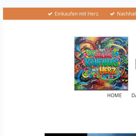
Zum
Einkaufen mit Herz.
Nachhalt
Hauptinhalt
springen
HOME
D