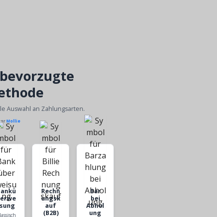
 bevorzugte
ethode
ble Auswahl an Zahlungsarten.
ber
Mollie
Bankü
Rechn
Bar
berwe
ungsk
bei
isung
auf
Abhol
(B2B)
ung
lassisch