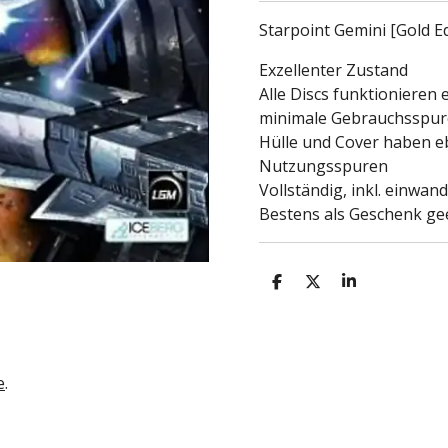
Starpoint Gemini [Gold Ed
Exzellenter Zustand
Alle Discs funktionieren
minimale Gebrauchsspu
Hülle und Cover haben eb
Nutzungsspuren
Vollständig, inkl. einwa
Bestens als Geschenk ge
T
T
T
e
e
e
i
i
i
l
l
l
e
e
e
n
n
n
e
.