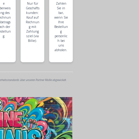
e
Nur für
Zahlen
berweis
Geschäfts
Sie in
ng des
kunden:
bar,
echnun
Kauf auf
wenn Sie
sbetrags
Rechnun
Ihre
ach der
g mit
Bestellun
estellun
Zahlung
g
g.
sziel (via
persönlic
Billie).
h bei
uns
abholen.
erheitsstandards über unseren Partner Mollie abgewickelt.