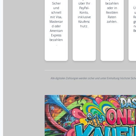
Sicher
über Ihr
bezahlen
und
PayPal-
oder in
Ü
schnell
Konto,
flexiblen
u
mit Visa,
inklusive
Raten
R
Mastercar
Käufersc
zahlen.
g
d oder
hutz.
n
American
B
Express
bezahlen
.
Alle digitalen Zahlungen werden sicher und unter Einhaltung höchster Sich