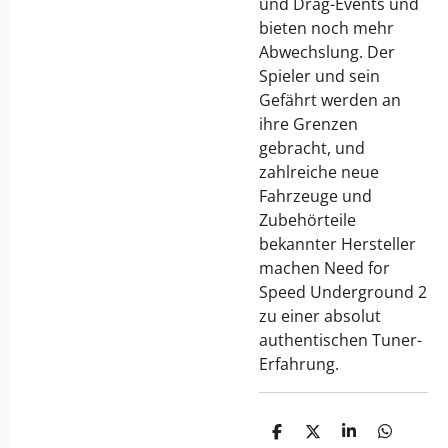
und Drag-Events und
bieten noch mehr
Abwechslung. Der
Spieler und sein
Gefährt werden an
ihre Grenzen
gebracht, und
zahlreiche neue
Fahrzeuge und
Zubehörteile
bekannter Hersteller
machen Need for
Speed Underground 2
zu einer absolut
authentischen Tuner-
Erfahrung.
T
T
T
T