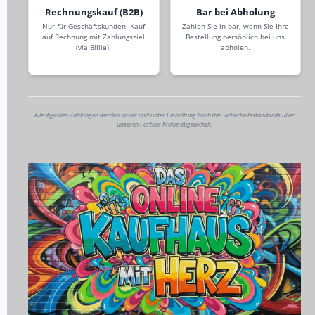
Rechnungskauf (B2B)
Bar bei Abholung
Nur für Geschäftskunden: Kauf
Zahlen Sie in bar, wenn Sie Ihre
auf Rechnung mit Zahlungsziel
Bestellung persönlich bei uns
(via Billie).
abholen.
Alle digitalen Zahlungen werden sicher und unter Einhaltung höchster Sicherheitsstandards über
unseren Partner Mollie abgewickelt.