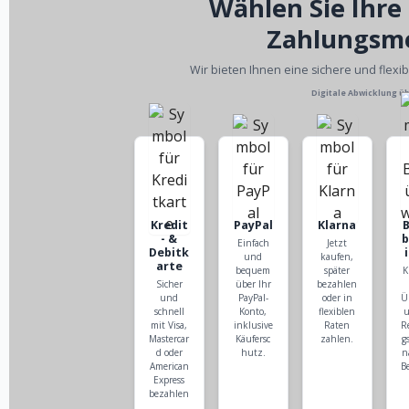
Wählen Sie Ihre
Zahlungsm
Wir bieten Ihnen eine sichere und flexi
Digitale Abwicklung ü
Kredit
PayPal
Klarna
- &
Einfach
Jetzt
Debitk
und
kaufen,
arte
bequem
später
K
Sicher
über Ihr
bezahlen
und
PayPal-
oder in
Ü
schnell
Konto,
flexiblen
u
mit Visa,
inklusive
Raten
R
Mastercar
Käufersc
zahlen.
g
d oder
hutz.
n
American
B
Express
bezahlen
.