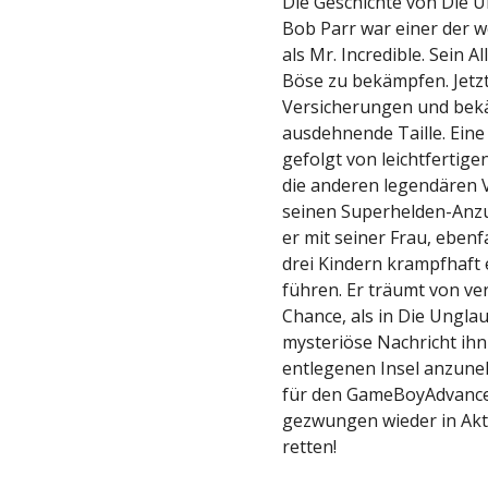
Die Geschichte von Die 
Bob Parr war einer der 
als Mr. Incredible. Sein 
Böse zu bekämpfen. Jetzt
Versicherungen und bekä
ausdehnende Taille. Eine
gefolgt von leichtfertig
die anderen legendären 
seinen Superhelden-Anzu
er mit seiner Frau, eben
drei Kindern krampfhaft
führen. Er träumt von v
Chance, als in Die Ungl
mysteriöse Nachricht ihn
entlegenen Insel anzuneh
für den GameBoyAdvance 
gezwungen wieder in Akti
retten!