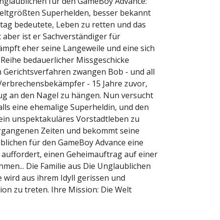
Unglaublichen für den GameBoy Advance:
weltgrößten Superhelden, besser bekannt
Alltag bedeutete, Leben zu retten und das
 aber ist er Sachverständiger für
mpft eher seine Langeweile und eine sich
 Reihe bedauerlicher Missgeschicke
en Gerichtsverfahren zwangen Bob - und all
Verbrechensbekämpfer - 15 Jahre zuvor,
g an den Nagel zu hängen. Nun versucht
falls eine ehemalige Superheldin, und den
 ein unspektakuläres Vorstadtleben zu
ergangenen Zeiten und bekommt seine
aublichen für den GameBoy Advance eine
 auffordert, einen Geheimauftrag auf einer
men... Die Familie aus Die Unglaublichen
wird aus ihrem Idyll gerissen und
on zu treten. Ihre Mission: Die Welt