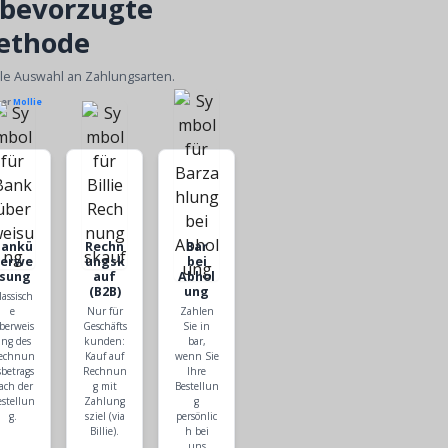
 bevorzugte
ethode
ble Auswahl an Zahlungsarten.
ber
Mollie
Bankü
Rechn
Bar
berwe
ungsk
bei
isung
auf
Abhol
(B2B)
ung
lassisch
e
Nur für
Zahlen
berweis
Geschäfts
Sie in
ng des
kunden:
bar,
echnun
Kauf auf
wenn Sie
sbetrags
Rechnun
Ihre
ach der
g mit
Bestellun
estellun
Zahlung
g
g.
sziel (via
persönlic
Billie).
h bei
uns