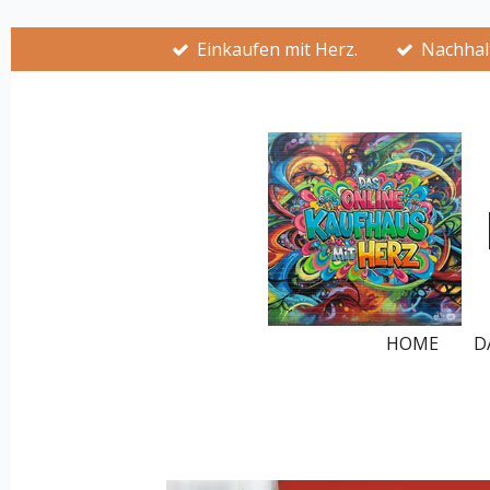
Zum
Einkaufen mit Herz.
Nachhalt
Hauptinhalt
springen
HOME
D