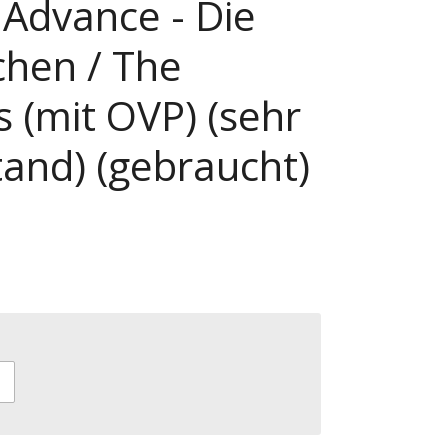
Advance - Die
chen / The
s (mit OVP) (sehr
tand) (gebraucht)