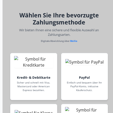
Wählen Sie Ihre bevorzugte
Zahlungsmethode
Wir bieten Ihnen eine sichere und flexible Auswahl an
Zahlungsarten.
Digitale Abwicklung über
Mollie
Kredit- & Debitkarte
PayPal
Sicher und schnell mit Visa,
Einfach und bequem über Ihr
Mastercard oder American
PayPal-Konto, inklusive
Express bezahlen.
Käuferschutz.