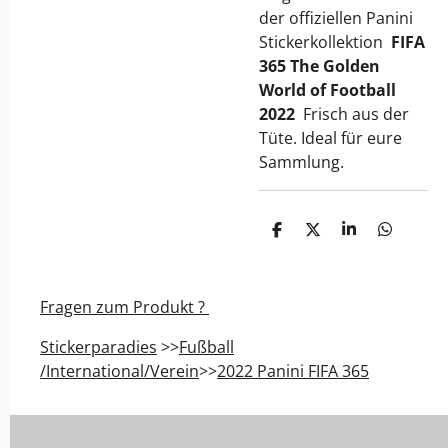
der
offiziellen Panini
Stickerkollektion
FIFA
365 The Golden
World of Football
2022
Frisch aus der
Tüte. Ideal für eure
Sammlung.
T
T
T
T
e
e
e
e
i
i
i
i
l
l
l
l
e
e
e
e
Fragen zum Produkt ?
n
n
n
n
Stickerparadies
>>
Fußball
/International/Verein
>>
2022 Panini FIFA 365