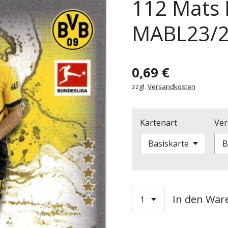
112 Mats
MABL23/
0,69 €
zzgl.
Versandkosten
Kartenart
Ver
In den War