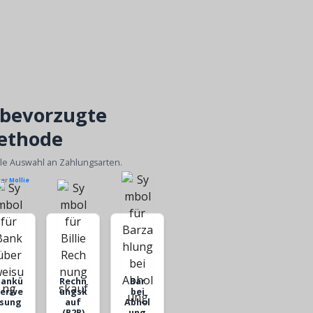
 bevorzugte
ethode
ble Auswahl an Zahlungsarten.
ber
Mollie
Bankü
Rechn
Bar
berwe
ungsk
bei
isung
auf
Abhol
(B2B)
ung