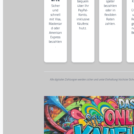
bequem
später
K
Sicher
über Ihr
bezahlen
und
PayPal-
oder in
Ü
schnell
Konto,
flexiblen
u
mit Visa,
inklusive
Raten
R
Mastercar
Käufersc
zahlen.
g
d oder
hutz.
n
American
B
Express
bezahlen
.
Alle digitalen Zahlungen werden sicher und unter Einhaltung höchster Sich