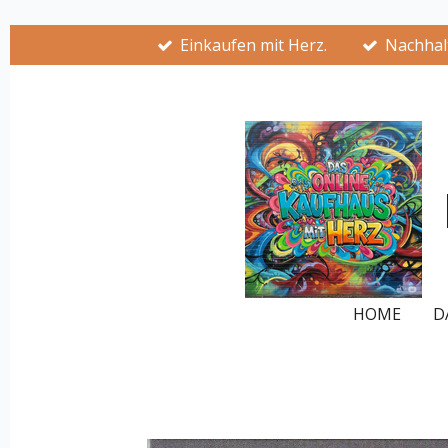
Zum
Einkaufen mit Herz.
Nachhalt
Hauptinhalt
springen
HOME
D