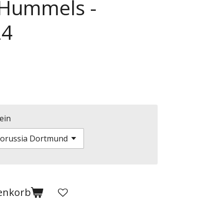
 Hummels -
24
ein
enkorb