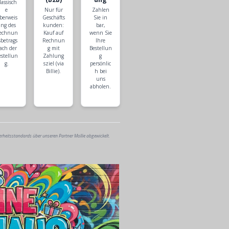
lassisch
e
Nur für
Zahlen
berweis
Geschäfts
Sie in
ng des
kunden:
bar,
echnun
Kauf auf
wenn Sie
sbetrags
Rechnun
Ihre
ach der
g mit
Bestellun
estellun
Zahlung
g
g.
sziel (via
persönlic
Billie).
h bei
uns
abholen.
erheitsstandards über unseren Partner Mollie abgewickelt.