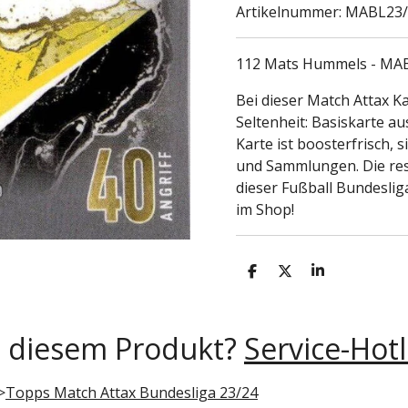
Artikelnummer:
MABL23/
112 Mats Hummels - MA
Bei dieser Match Attax Ka
Seltenheit: Basiskarte a
Karte ist boosterfrisch, 
und Sammlungen. Die rest
dieser Fußball Bundesliga
im Shop!
T
T
T
e
e
e
i
i
i
l
l
l
e
e
e
u diesem Produkt?
Service-Hotl
n
n
n
>
Topps Match Attax Bundesliga 23/24