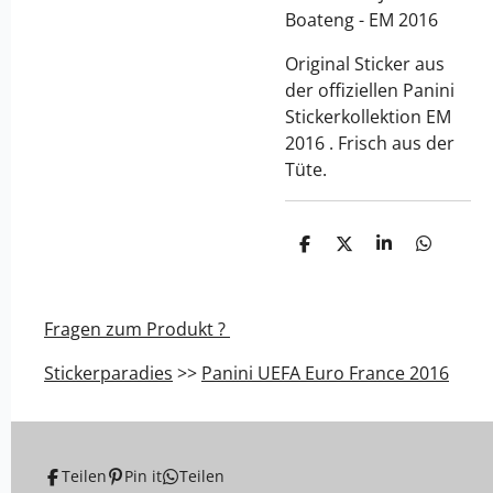
Boateng - EM 2016
Original Sticker aus
der offiziellen Panini
Stickerkollektion EM
2016 . Frisch aus der
Tüte.
T
T
T
T
e
e
e
e
i
i
i
i
l
l
l
l
e
e
e
e
Fragen zum Produkt ?
n
n
n
n
Stickerparadies
>>
Panini UEFA Euro France 2016
Teilen
Pin it
Teilen