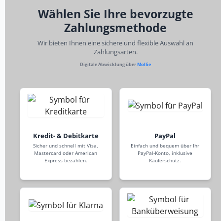
Wählen Sie Ihre bevorzugte
Zahlungsmethode
Wir bieten Ihnen eine sichere und flexible Auswahl an
Zahlungsarten.
Digitale Abwicklung über
Mollie
Kredit- & Debitkarte
PayPal
Sicher und schnell mit Visa,
Einfach und bequem über Ihr
Mastercard oder American
PayPal-Konto, inklusive
Express bezahlen.
Käuferschutz.