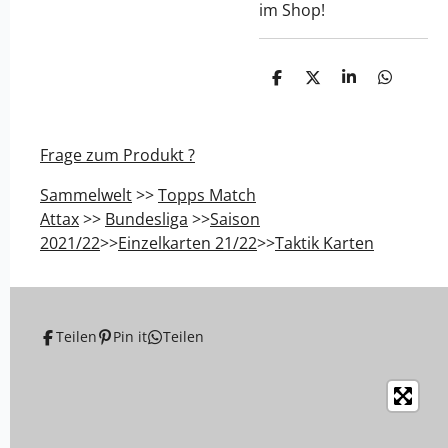
im Shop!
T
T
T
T
e
e
e
e
i
i
i
i
l
l
l
l
e
e
e
e
Frage zum Produkt ?
n
n
n
n
Sammelwelt
>>
Topps Match
Attax
>>
Bundesliga
>>
Saison
2021/22
>>
Einzelkarten 21/22
>>
Taktik Karten
Teilen
Pin it
Teilen