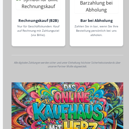
Rechnungskauf (B2B)
Bar bei Abholung
Nur für Geschäftskunden: Kauf
Zahlen Sie in bar, wenn Sie Ihre
auf Rechnung mit Zahlungsziel
Bestellung persönlich bei uns
(via Billie).
abholen.
Alle digitalen Zahlungen werden sicher und unter Einhaltung höchster Sicherheitsstandards über
unseren Partner Mollie abgewickelt.