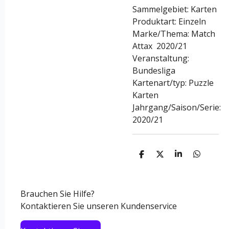
Sammelgebiet: Karten
Produktart: Einzeln
Marke/Thema: Match
Attax 2020/21
Veranstaltung:
Bundesliga
Kartenart/typ: Puzzle
Karten
Jahrgang/Saison/Serie:
2020/21
T
T
T
T
e
e
e
e
i
i
i
i
l
l
l
l
e
e
e
e
Brauchen Sie Hilfe?
n
n
n
n
Kontaktieren Sie unseren Kundenservice