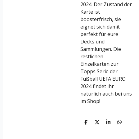
2024. Der Zustand der
Karte ist
boosterfrisch, sie
eignet sich damit
perfekt für eure
Decks und
Sammlungen. Die
restlichen
Einzelkarten zur
Topps Serie der
Fußball UEFA EURO
2024 findet ihr
natürlich auch bei uns
im Shop!
T
T
T
T
e
e
e
e
i
i
i
i
l
l
l
l