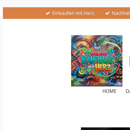
Zum
Einkaufen mit Herz.
Nachhalt
Hauptinhalt
springen
HOME
D