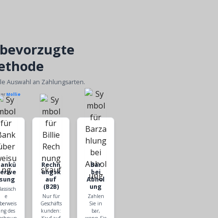
 bevorzugte
ethode
ble Auswahl an Zahlungsarten.
ber
Mollie
Bankü
Rechn
Bar
berwe
ungsk
bei
isung
auf
Abhol
(B2B)
ung
lassisch
e
Nur für
Zahlen
berweis
Geschäfts
Sie in
ng des
kunden:
bar,