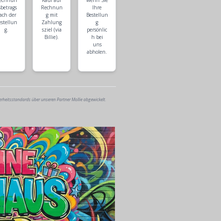
echnun
Kauf auf
wenn Sie
sbetrags
Rechnun
Ihre
ach der
g mit
Bestellun
estellun
Zahlung
g
g.
sziel (via
persönlic
Billie).
h bei
uns
abholen.
erheitsstandards über unseren Partner Mollie abgewickelt.