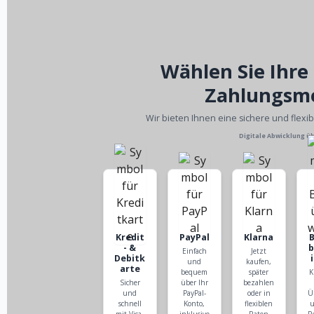
Wählen Sie Ihre
Zahlungsm
Wir bieten Ihnen eine sichere und flexi
Digitale Abwicklung ü
Kredit
PayPal
Klarna
- &
Einfach
Jetzt
Debitk
und
kaufen,
arte
bequem
später
K
Sicher
über Ihr
bezahlen
und
PayPal-
oder in
Ü
schnell
Konto,
flexiblen
u