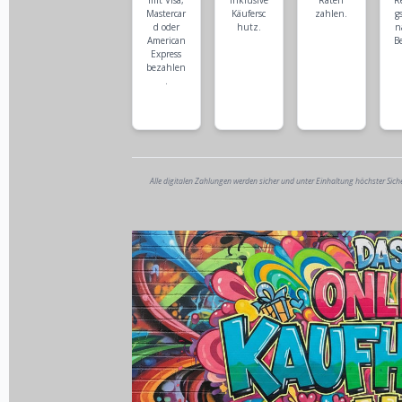
mit Visa,
inklusive
Raten
R
Mastercar
Käufersc
zahlen.
g
d oder
hutz.
n
American
B
Express
bezahlen
.
Alle digitalen Zahlungen werden sicher und unter Einhaltung höchster Sich