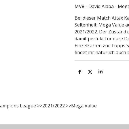
MV8 - David Alaba - Meg
Bei dieser Match Attax Ka
Seltenheit: Mega Value 
2021/2022. Der Zustand de
damit perfekt für eure D
Einzelkarten zur Topps S
findet ihr natürlich auch
T
T
T
e
e
e
i
i
i
l
l
l
e
e
e
n
n
n
ampions League
>>
2021/2022
>>
Mega Value