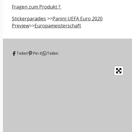
e
e
e
e
Fragen zum Produkt ?
n
n
n
n
Stickerparadies
>>
Panini UEFA Euro 2020
Preview
>>
Europameisterschaft
Teilen
Pin it
Teilen