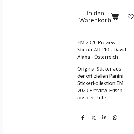
In den
Warenkorb
EM 2020 Preview -
Sticker AUT10 - David
Alaba - Österreich
Original Sticker aus
der
offiziellen Panini
Stickerkollektion EM
2020 Preview. Frisch
aus der Tüte.
T
T
T
T
e
e
e
e
i
i
i
i
l
l
l
l